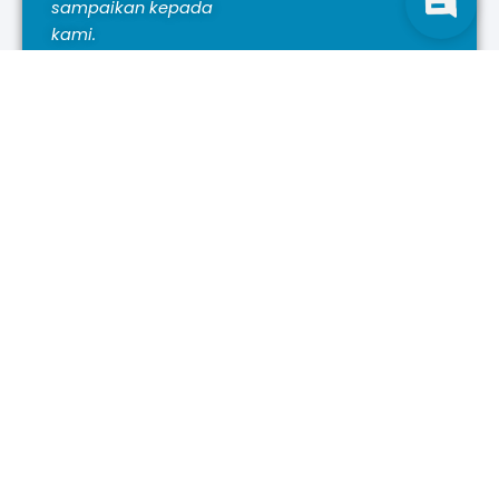
sampaikan kepada
kami.
Kirim Saran
Email
Phone
support@dasmap.id
0889-0889-6221
Data Architecture for Spatial Management and Analysis
Platform